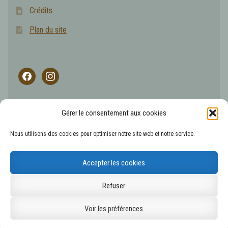
Crédits
Plan du site
facebook
instagram
Gérer le consentement aux cookies
L'abus d'alcool est dangereux pour la santé, les boissons
Nous utilisons des cookies pour optimiser notre site web et notre service.
alcoolisées sont à consommer avec modération.
Accepter les cookies
© 2026
Refuser
Voir les préférences
0
Recherche
Recherche