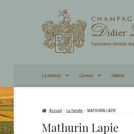
Aller
Aller
à
au
la
contenu
navigation
Exploitation familiale de
La maison
Cuvées
Galerie
Accueil
La famille
MATHURIN LAPIE
Mathurin Lapie