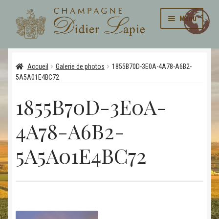
Aller
Aller
Menu
à
au
la
contenu
navigation
Ouvrir
La maison
le
Accueil
Galerie de photos
1855B70D-3E0A-4A78-A6B2-
menu
Ouvrir
5A5A01E4BC72
Cuvées
enfant
le
1855B70D-3E0A-
menu
Galerie
enfant
4A78-A6B2-
Contact
5A5A01E4BC72
Personnalisation de nos produits