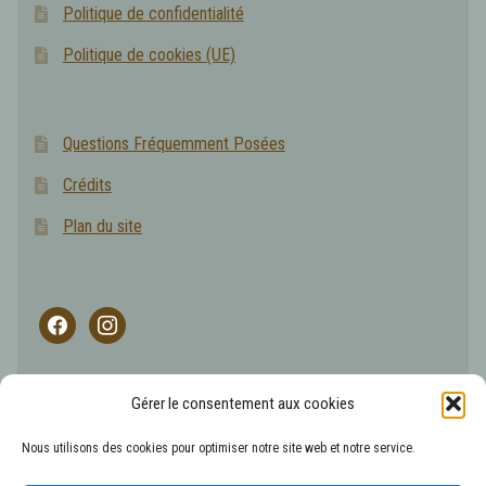
Politique de confidentialité
Politique de cookies (UE)
Questions Fréquemment Posées
Crédits
Plan du site
facebook
instagram
Gérer le consentement aux cookies
L'abus d'alcool est dangereux pour la santé, les boissons
Nous utilisons des cookies pour optimiser notre site web et notre service.
alcoolisées sont à consommer avec modération.