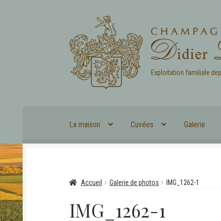
Aller
Aller
à
au
la
contenu
navigation
Exploitation familiale de
La maison
Cuvées
Galerie
Accueil
Galerie de photos
IMG_1262-1
IMG_1262-1