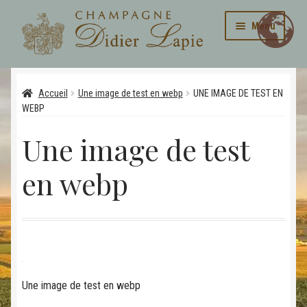
Aller
Aller
Menu
à
au
la
contenu
navigation
Ouvrir
La maison
le
Accueil
Une image de test en webp
UNE IMAGE DE TEST EN
menu
Ouvrir
WEBP
Cuvées
enfant
le
Une image de test
menu
Galerie
enfant
en webp
Contact
Personnalisation de nos produits
Une image de test en webp