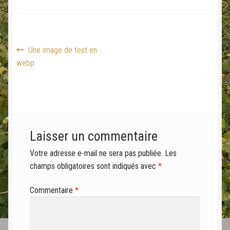
Navigation
Article
Une image de test en
précédent :
webp
de
l’article
Laisser un commentaire
Votre adresse e-mail ne sera pas publiée.
Les
champs obligatoires sont indiqués avec
*
Commentaire
*