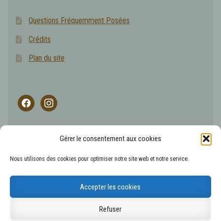
Questions Fréquemment Posées
Crédits
Plan du site
facebook
instagram
Gérer le consentement aux cookies
L'abus d'alcool est dangereux pour la santé, les boissons
Nous utilisons des cookies pour optimiser notre site web et notre service.
alcoolisées sont à consommer avec modération.
Accepter les cookies
© 2026
Refuser