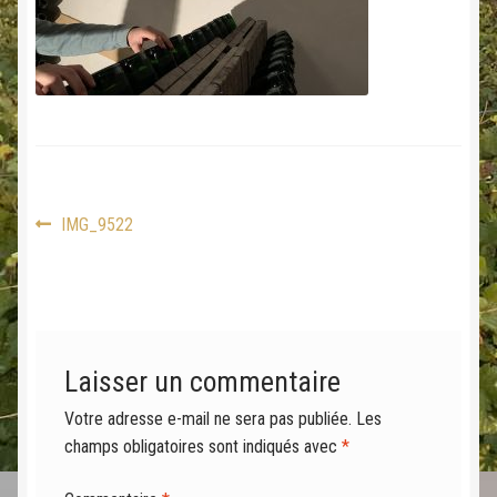
Navigation
Article
IMG_9522
précédent :
de
l’article
Laisser un commentaire
Votre adresse e-mail ne sera pas publiée.
Les
champs obligatoires sont indiqués avec
*