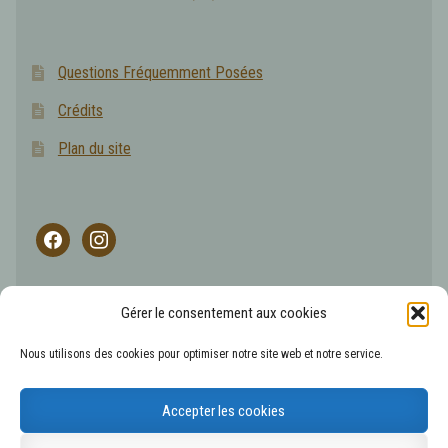
Questions Fréquemment Posées
Crédits
Plan du site
facebook
instagram
Gérer le consentement aux cookies
L'abus d'alcool est dangereux pour la santé, les boissons
Nous utilisons des cookies pour optimiser notre site web et notre service.
alcoolisées sont à consommer avec modération.
Accepter les cookies
© 2026