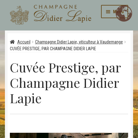
Aller
Aller
Menu
à
au
la
contenu
navigation
Ouvrir
La maison
le
Accueil
Champagne Didier Lapie, viticulteur à Vaudemange
menu
Ouvrir
CUVÉE PRESTIGE, PAR CHAMPAGNE DIDIER LAPIE
Cuvées
enfant
le
Cuvée Prestige, par
menu
Galerie
enfant
Champagne Didier
Contact
Lapie
Personnalisation de nos produits
Lecteur