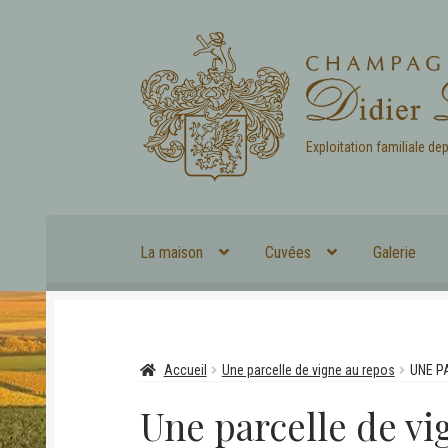
Aller
Aller
à
au
la
contenu
navigation
Exploitation familiale de
La maison
Cuvées
Galerie
Accueil
Une parcelle de vigne au repos
UNE P
Une parcelle de vi