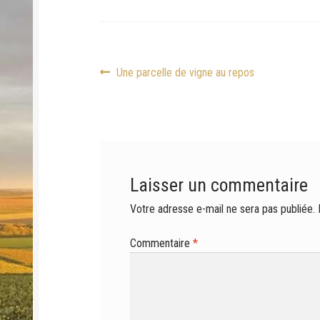
Navigation
Article
Une parcelle de vigne au repos
précédent :
de
l’article
Laisser un commentaire
Votre adresse e-mail ne sera pas publiée.
Commentaire
*